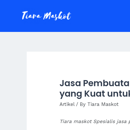
Skip
to
content
Jasa Pembuatan
yang Kuat untu
Artikel
/ By
Tiara Maskot
Tiara maskot Spesialis jasa