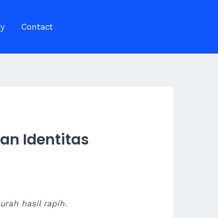
ry
Contact
n Identitas
rah hasil rapih.