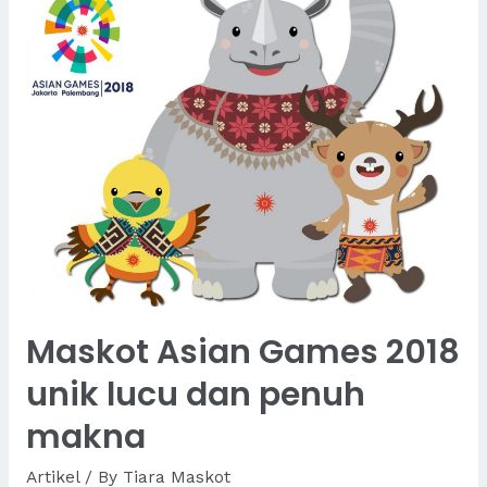
Menghadirkan
Identitas
yang
Kuat
untuk
Pemilu
2024
Maskot Asian Games 2018
unik lucu dan penuh
makna
Artikel
/ By
Tiara Maskot