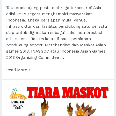
Tak terasa ajang pesta olahraga terbesar di Asia
edisi ke 18 segera menghampiri masyarakat
Indonesia, aneka persiapan mulai venue,
infrastruktur dan fasilitas pendukung satu persatu
siap untuk digunakan sebagai saksi adu prestasi
atlit se Asia. Tak terkecuali pada persiapan
pendukung seperti Merchandise dan Maskot Asian
games 2018. INASGOC atau Indonesia Asian Games
2018 Organizing Committee …
Maskot
Read More »
Asian
Games
2018
unik
lucu
dan
penuh