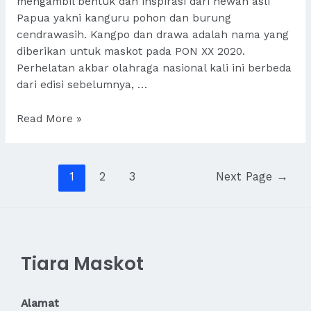
mengambil bentuk dan inspirasi dari hewan asli
Papua yakni kanguru pohon dan burung
cendrawasih. Kangpo dan drawa adalah nama yang
diberikan untuk maskot pada PON XX 2020.
Perhelatan akbar olahraga nasional kali ini berbeda
dari edisi sebelumnya, …
2
Read More »
Kostum
Maskot
PON
Posts
1
2
3
Next Page
→
XX
pagination
2020
bernama
Kangpo
dan
Tiara Maskot
Drawa
Alamat